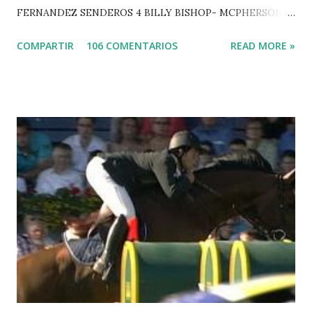
FERNANDEZ SENDEROS 4 BILLY BISHOP- MCPHERSON 5
LORD DU MONT MILON -GARMENDIA 6 MISTER DAVIER
COMPARTIR
106 COMENTARIOS
READ MORE »
-EPAILLARD 7 GIG AMAI M WHITAKER 8 SILVANA DU
HUIS -STAUT 9 WIVINA -FAGERSTROM 10 LORD DE
THEIZE - GUILLON 2 triple 1 CASINO -DJUPVIC 2
CHESTER Z -VAN ASTEN 3 LOYD 12 - BRAATEN 4 STAR
POWER - MILLAR 5 ARMANIE -VOORN 6 QUERLYBET
HERO -LEJAUNE 7 MO CHROI - O’BRIEN 8 CARMENA Z -
BREEN 9 JALLA DE GAVIERE -RAMZY AL DUHAMI 10
NOVEL -PHILIPPAERTS 3 triple 1 LATE NIGHT -LEVY 2 K
CLUB LADY -O’CONNOR 3 QUICK STUDY - HOUGH 4
LORENZO -AHLMANN 5 L’ESPOIR -GULLIKSEN 6
TOPINAMBOUR -LEPREVOST 7 WISCONSIN 111 -MOYA 8
INTERTOY Z - BRASH 9 HERALD –CORDON 10 SELDANA
DI CAMPALTO -SHARBATLY Vuelta Triunfal... el ganador
del Gran Premio en su vuelta de honor