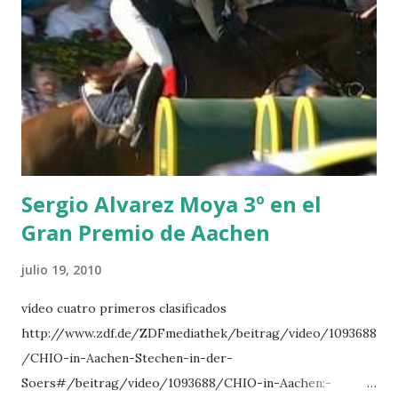
BREEN 9 JALLA DE GAVIERE -RAMZY AL DUHAMI 10
NOVEL -PHILIPPAERTS 3 triple 1 LATE NIGHT -LEVY 2 K
CLUB LADY -O’CONNOR 3 QUICK STUDY - HOUGH 4
LORENZO -AHLMANN 5 L’ESPOIR -GULLIKSEN 6
TOPINAMBOUR -LEPREVOST 7 WISCONSIN 111 -MOYA 8
INTERTOY Z - BRASH 9 HERALD –CORDON 10 SELDANA
DI CAMPALTO -SHARBATLY Vuelta Triunfal... el ganador
del Gran Premio en su vuelta de honor
Sergio Alvarez Moya 3º en el
Gran Premio de Aachen
julio 19, 2010
vídeo cuatro primeros clasificados
http://www.zdf.de/ZDFmediathek/beitrag/video/1093688
/CHIO-in-Aachen-Stechen-in-der-
Soers#/beitrag/video/1093688/CHIO-in-Aachen:-