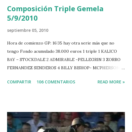
Composición Triple Gemela
5/9/2010
septiembre 05, 2010
Hora de comienzo GP: 16:35 hay otra serie más que no
tengo Fondo acumulado 38.000 euros 1 triple 1 KALICO
BAY – STOCKDALE 2 ADMIRABLE -PELLEGRIN 3 ZORRO
FERNANDEZ SENDEROS 4 BILLY BISHOP- MCPHERSON 5
LORD DU MONT MILON -GARMENDIA 6 MISTER DAVIER
COMPARTIR
106 COMENTARIOS
READ MORE »
-EPAILLARD 7 GIG AMAI M WHITAKER 8 SILVANA DU
HUIS -STAUT 9 WIVINA -FAGERSTROM 10 LORD DE
THEIZE - GUILLON 2 triple 1 CASINO -DJUPVIC 2
CHESTER Z -VAN ASTEN 3 LOYD 12 - BRAATEN 4 STAR
POWER - MILLAR 5 ARMANIE -VOORN 6 QUERLYBET
HERO -LEJAUNE 7 MO CHROI - O’BRIEN 8 CARMENA Z -