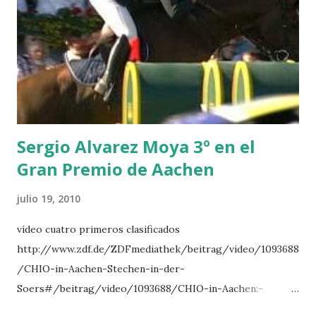
NOVEL -PHILIPPAERTS 3 triple 1 LATE NIGHT -LEVY 2 K
CLUB LADY -O’CONNOR 3 QUICK STUDY - HOUGH 4
LORENZO -AHLMANN 5 L’ESPOIR -GULLIKSEN 6
TOPINAMBOUR -LEPREVOST 7 WISCONSIN 111 -MOYA 8
INTERTOY Z - BRASH 9 HERALD –CORDON 10 SELDANA
DI CAMPALTO -SHARBATLY Vuelta Triunfal... el ganador
del Gran Premio en su vuelta de honor
Sergio Alvarez Moya 3º en el
Gran Premio de Aachen
julio 19, 2010
vídeo cuatro primeros clasificados
http://www.zdf.de/ZDFmediathek/beitrag/video/1093688
/CHIO-in-Aachen-Stechen-in-der-
Soers#/beitrag/video/1093688/CHIO-in-Aachen:-
Stechen-in-der-Soers