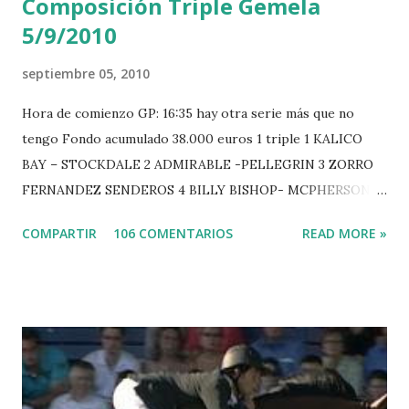
Composición Triple Gemela
5/9/2010
septiembre 05, 2010
Hora de comienzo GP: 16:35 hay otra serie más que no
tengo Fondo acumulado 38.000 euros 1 triple 1 KALICO
BAY – STOCKDALE 2 ADMIRABLE -PELLEGRIN 3 ZORRO
FERNANDEZ SENDEROS 4 BILLY BISHOP- MCPHERSON 5
LORD DU MONT MILON -GARMENDIA 6 MISTER DAVIER
COMPARTIR
106 COMENTARIOS
READ MORE »
-EPAILLARD 7 GIG AMAI M WHITAKER 8 SILVANA DU
HUIS -STAUT 9 WIVINA -FAGERSTROM 10 LORD DE
THEIZE - GUILLON 2 triple 1 CASINO -DJUPVIC 2
CHESTER Z -VAN ASTEN 3 LOYD 12 - BRAATEN 4 STAR
POWER - MILLAR 5 ARMANIE -VOORN 6 QUERLYBET
HERO -LEJAUNE 7 MO CHROI - O’BRIEN 8 CARMENA Z -
BREEN 9 JALLA DE GAVIERE -RAMZY AL DUHAMI 10