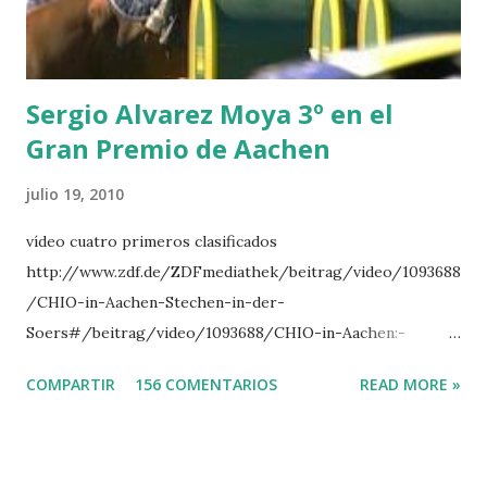
INTERTOY Z - BRASH 9 HERALD –CORDON 10 SELDANA
DI CAMPALTO -SHARBATLY Vuelta Triunfal... el ganador
del Gran Premio en su vuelta de honor
Sergio Alvarez Moya 3º en el
Gran Premio de Aachen
julio 19, 2010
vídeo cuatro primeros clasificados
http://www.zdf.de/ZDFmediathek/beitrag/video/1093688
/CHIO-in-Aachen-Stechen-in-der-
Soers#/beitrag/video/1093688/CHIO-in-Aachen:-
Stechen-in-der-Soers
COMPARTIR
156 COMENTARIOS
READ MORE »