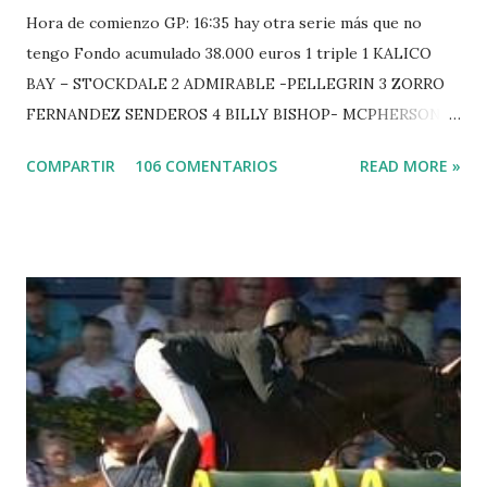
Hora de comienzo GP: 16:35 hay otra serie más que no
tengo Fondo acumulado 38.000 euros 1 triple 1 KALICO
BAY – STOCKDALE 2 ADMIRABLE -PELLEGRIN 3 ZORRO
FERNANDEZ SENDEROS 4 BILLY BISHOP- MCPHERSON 5
LORD DU MONT MILON -GARMENDIA 6 MISTER DAVIER
COMPARTIR
106 COMENTARIOS
READ MORE »
-EPAILLARD 7 GIG AMAI M WHITAKER 8 SILVANA DU
HUIS -STAUT 9 WIVINA -FAGERSTROM 10 LORD DE
THEIZE - GUILLON 2 triple 1 CASINO -DJUPVIC 2
CHESTER Z -VAN ASTEN 3 LOYD 12 - BRAATEN 4 STAR
POWER - MILLAR 5 ARMANIE -VOORN 6 QUERLYBET
HERO -LEJAUNE 7 MO CHROI - O’BRIEN 8 CARMENA Z -
BREEN 9 JALLA DE GAVIERE -RAMZY AL DUHAMI 10
NOVEL -PHILIPPAERTS 3 triple 1 LATE NIGHT -LEVY 2 K
CLUB LADY -O’CONNOR 3 QUICK STUDY - HOUGH 4
LORENZO -AHLMANN 5 L’ESPOIR -GULLIKSEN 6
TOPINAMBOUR -LEPREVOST 7 WISCONSIN 111 -MOYA 8