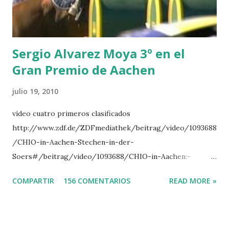
INTERTOY Z - BRASH 9 HERALD –CORDON 10 SELDANA
DI CAMPALTO -SHARBATLY Vuelta Triunfal... el ganador
del Gran Premio en su vuelta de honor
Sergio Alvarez Moya 3º en el
Gran Premio de Aachen
julio 19, 2010
vídeo cuatro primeros clasificados
http://www.zdf.de/ZDFmediathek/beitrag/video/1093688
/CHIO-in-Aachen-Stechen-in-der-
Soers#/beitrag/video/1093688/CHIO-in-Aachen:-
Stechen-in-der-Soers
COMPARTIR
156 COMENTARIOS
READ MORE »