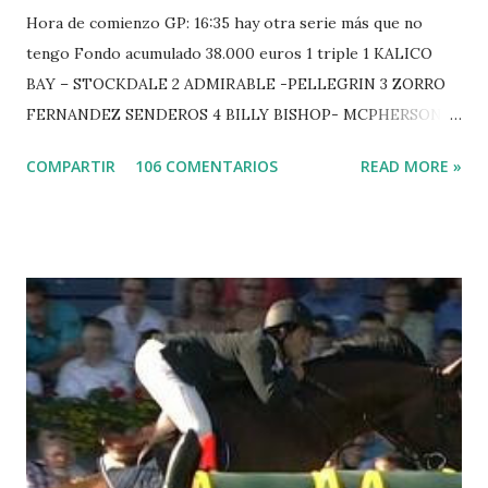
Hora de comienzo GP: 16:35 hay otra serie más que no
tengo Fondo acumulado 38.000 euros 1 triple 1 KALICO
BAY – STOCKDALE 2 ADMIRABLE -PELLEGRIN 3 ZORRO
FERNANDEZ SENDEROS 4 BILLY BISHOP- MCPHERSON 5
LORD DU MONT MILON -GARMENDIA 6 MISTER DAVIER
COMPARTIR
106 COMENTARIOS
READ MORE »
-EPAILLARD 7 GIG AMAI M WHITAKER 8 SILVANA DU
HUIS -STAUT 9 WIVINA -FAGERSTROM 10 LORD DE
THEIZE - GUILLON 2 triple 1 CASINO -DJUPVIC 2
CHESTER Z -VAN ASTEN 3 LOYD 12 - BRAATEN 4 STAR
POWER - MILLAR 5 ARMANIE -VOORN 6 QUERLYBET
HERO -LEJAUNE 7 MO CHROI - O’BRIEN 8 CARMENA Z -
BREEN 9 JALLA DE GAVIERE -RAMZY AL DUHAMI 10
NOVEL -PHILIPPAERTS 3 triple 1 LATE NIGHT -LEVY 2 K
CLUB LADY -O’CONNOR 3 QUICK STUDY - HOUGH 4
LORENZO -AHLMANN 5 L’ESPOIR -GULLIKSEN 6
TOPINAMBOUR -LEPREVOST 7 WISCONSIN 111 -MOYA 8