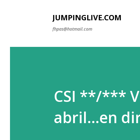
JUMPINGLIVE.COM
fhpas@hotmail.com
CSI **/*** 
abril...en di