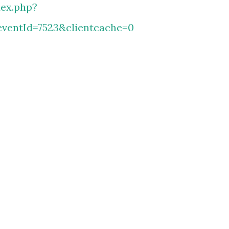
ex.php?
ventId=7523&clientcache=0