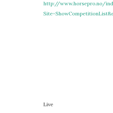
http://www.horsepro.no/ind
Site=ShowCompetitionList&e
Live