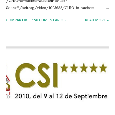
/CHIO-in-Aachen-Stechen-in-der-
Soers#/beitrag/video/1093688/CHIO-in-Aachen:-
Stechen-in-der-Soers
COMPARTIR
156 COMENTARIOS
READ MORE »