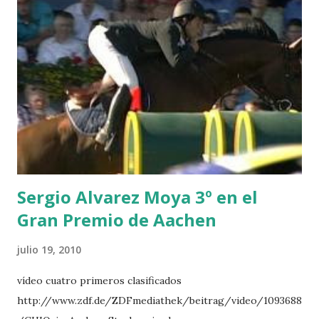
HERO -LEJAUNE 7 MO CHROI - O’BRIEN 8 CARMENA Z -
BREEN 9 JALLA DE GAVIERE -RAMZY AL DUHAMI 10
NOVEL -PHILIPPAERTS 3 triple 1 LATE NIGHT -LEVY 2 K
CLUB LADY -O’CONNOR 3 QUICK STUDY - HOUGH 4
LORENZO -AHLMANN 5 L’ESPOIR -GULLIKSEN 6
TOPINAMBOUR -LEPREVOST 7 WISCONSIN 111 -MOYA 8
INTERTOY Z - BRASH 9 HERALD –CORDON 10 SELDANA
DI CAMPALTO -SHARBATLY Vuelta Triunfal... el ganador
del Gran Premio en su vuelta de honor
Sergio Alvarez Moya 3º en el
Gran Premio de Aachen
julio 19, 2010
vídeo cuatro primeros clasificados
http://www.zdf.de/ZDFmediathek/beitrag/video/1093688