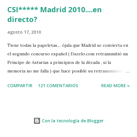
CSI***** Madrid 2010....en
directo?
agosto 17, 2010
Tiene todas la papeletas.... ójala que Madrid se convierta en
el segundo concurso español ( Dazelo.com retransmitió un
Príncipe de Asturias a principios de la década , si la
memoria no me falla ) que hace posible su retransmisión via
internet de manera gratuita para todos los aficionados...del
COMPARTIR
121 COMENTARIOS
READ MORE »
mundo mundial...
http://www.clubvillademadrid.com/cseuropa/2010/htm/0
4_canaltv_intro.htm
Con la tecnología de Blogger