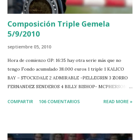
Composición Triple Gemela
5/9/2010
septiembre 05, 2010
Hora de comienzo GP: 16:35 hay otra serie más que no
tengo Fondo acumulado 38.000 euros 1 triple 1 KALICO
BAY – STOCKDALE 2 ADMIRABLE -PELLEGRIN 3 ZORRO
FERNANDEZ SENDEROS 4 BILLY BISHOP- MCPHERSON 5
LORD DU MONT MILON -GARMENDIA 6 MISTER DAVIER
COMPARTIR
106 COMENTARIOS
READ MORE »
-EPAILLARD 7 GIG AMAI M WHITAKER 8 SILVANA DU
HUIS -STAUT 9 WIVINA -FAGERSTROM 10 LORD DE
THEIZE - GUILLON 2 triple 1 CASINO -DJUPVIC 2
CHESTER Z -VAN ASTEN 3 LOYD 12 - BRAATEN 4 STAR
POWER - MILLAR 5 ARMANIE -VOORN 6 QUERLYBET