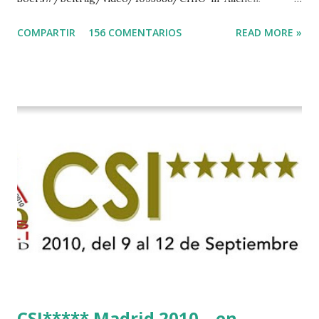
Stechen-in-der-Soers
COMPARTIR
156 COMENTARIOS
READ MORE »
CSI***** Madrid 2010....en