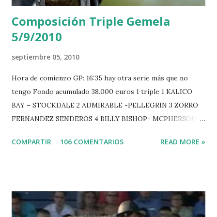
Composición Triple Gemela
5/9/2010
septiembre 05, 2010
Hora de comienzo GP: 16:35 hay otra serie más que no
tengo Fondo acumulado 38.000 euros 1 triple 1 KALICO
BAY – STOCKDALE 2 ADMIRABLE -PELLEGRIN 3 ZORRO
FERNANDEZ SENDEROS 4 BILLY BISHOP- MCPHERSON 5
LORD DU MONT MILON -GARMENDIA 6 MISTER DAVIER
COMPARTIR
106 COMENTARIOS
READ MORE »
-EPAILLARD 7 GIG AMAI M WHITAKER 8 SILVANA DU
HUIS -STAUT 9 WIVINA -FAGERSTROM 10 LORD DE
THEIZE - GUILLON 2 triple 1 CASINO -DJUPVIC 2
CHESTER Z -VAN ASTEN 3 LOYD 12 - BRAATEN 4 STAR
POWER - MILLAR 5 ARMANIE -VOORN 6 QUERLYBET
HERO -LEJAUNE 7 MO CHROI - O’BRIEN 8 CARMENA Z -