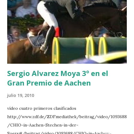
BREEN 9 JALLA DE GAVIERE -RAMZY AL DUHAMI 10
NOVEL -PHILIPPAERTS 3 triple 1 LATE NIGHT -LEVY 2 K
CLUB LADY -O’CONNOR 3 QUICK STUDY - HOUGH 4
LORENZO -AHLMANN 5 L’ESPOIR -GULLIKSEN 6
TOPINAMBOUR -LEPREVOST 7 WISCONSIN 111 -MOYA 8
INTERTOY Z - BRASH 9 HERALD –CORDON 10 SELDANA
DI CAMPALTO -SHARBATLY Vuelta Triunfal... el ganador
del Gran Premio en su vuelta de honor
Sergio Alvarez Moya 3º en el
Gran Premio de Aachen
julio 19, 2010
vídeo cuatro primeros clasificados
http://www.zdf.de/ZDFmediathek/beitrag/video/1093688
/CHIO-in-Aachen-Stechen-in-der-
Soers#/beitrag/video/1093688/CHIO-in-Aachen:-